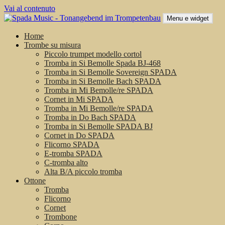
Vai al contenuto
Menu e widget
Home
Trombe su misura
Piccolo trumpet modello cortol
Tromba in Si Bemolle Spada BJ-468
Tromba in Si Bemolle Sovereign SPADA
Tromba in Si Bemolle Bach SPADA
Tromba in Mi Bemolle/re SPADA
Cornet in Mi SPADA
Tromba in Mi Bemolle/re SPADA
Tromba in Do Bach SPADA
Tromba in Si Bemolle SPADA BJ
Cornet in Do SPADA
Flicorno SPADA
E-tromba SPADA
C-tromba alto
Alta B/A piccolo tromba
Ottone
Tromba
Flicorno
Cornet
Trombone