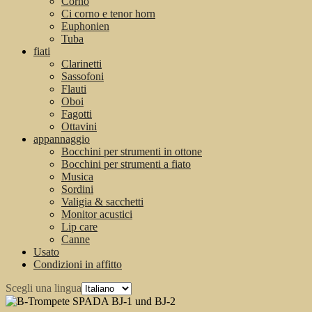
Corno
Ci corno e tenor horn
Euphonien
Tuba
fiati
Clarinetti
Sassofoni
Flauti
Oboi
Fagotti
Ottavini
appannaggio
Bocchini per strumenti in ottone
Bocchini per strumenti a fiato
Musica
Sordini
Valigia & sacchetti
Monitor acustici
Lip care
Canne
Usato
Condizioni in affitto
Scegli una lingua