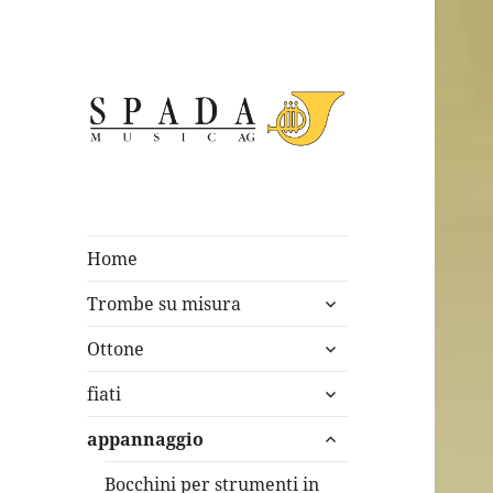
Home
apri
Trombe su misura
i
apri
menù
Ottone
i
child
apri
menù
fiati
i
child
apri
menù
appannaggio
i
child
menù
Bocchini per strumenti in