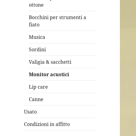
child
ottone
Bocchini per strumenti a
fiato
Musica
Sordini
Valigia & sacchetti
Monitor acustici
Lip care
Canne
Usato
Condizioni in affitto