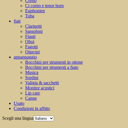
Corno
Ci corno e tenor horn
Euphonien
Tuba
fiati
Clarinetti
Sassofoni
Flauti
Oboi
Fagotti
Ottavini
appannaggio
Bocchini per strumenti in ottone
Bocchini per strumenti a fiato
Musica
Sordini
Valigia & sacchetti
Monitor acustici
Lip care
Canne
Usato
Condizioni in affitto
Scegli una lingua