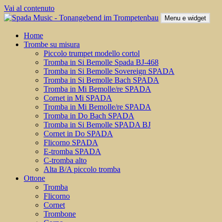
Vai al contenuto
Menu e widget
Home
Trombe su misura
Piccolo trumpet modello cortol
Tromba in Si Bemolle Spada BJ-468
Tromba in Si Bemolle Sovereign SPADA
Tromba in Si Bemolle Bach SPADA
Tromba in Mi Bemolle/re SPADA
Cornet in Mi SPADA
Tromba in Mi Bemolle/re SPADA
Tromba in Do Bach SPADA
Tromba in Si Bemolle SPADA BJ
Cornet in Do SPADA
Flicorno SPADA
E-tromba SPADA
C-tromba alto
Alta B/A piccolo tromba
Ottone
Tromba
Flicorno
Cornet
Trombone