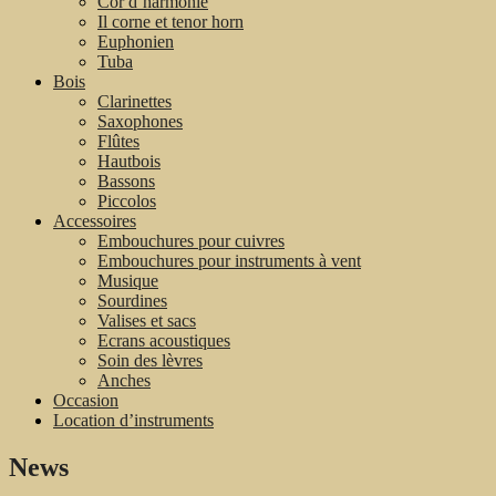
Cor d’harmonie
Il corne et tenor horn
Euphonien
Tuba
Bois
Clarinettes
Saxophones
Flûtes
Hautbois
Bassons
Piccolos
Accessoires
Embouchures pour cuivres
Embouchures pour instruments à vent
Musique
Sourdines
Valises et sacs
Ecrans acoustiques
Soin des lèvres
Anches
Occasion
Location d’instruments
News