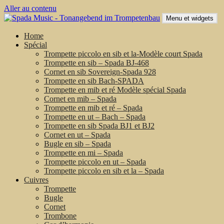
Aller au contenu
Menu et widgets
Home
Spécial
Trompette piccolo en sib et la-Modèle court Spada
Trompette en sib – Spada BJ-468
Cornet en sib Sovereign-Spada 928
Trompette en sib Bach-SPADA
Trompette en mib et ré Modèle spécial Spada
Cornet en mib – Spada
Trompette en mib et ré – Spada
Trompette en ut – Bach – Spada
Trompette en sib Spada BJ1 et BJ2
Cornet en ut – Spada
Bugle en sib – Spada
Trompette en mi – Spada
Trompette piccolo en ut – Spada
Trompette piccolo en sib et la – Spada
Cuivres
Trompette
Bugle
Cornet
Trombone