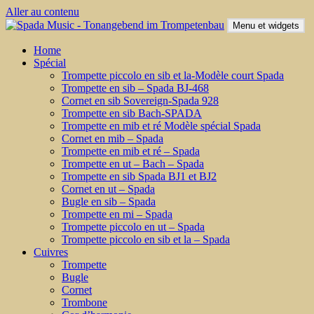
Aller au contenu
Menu et widgets
Home
Spécial
Trompette piccolo en sib et la-Modèle court Spada
Trompette en sib – Spada BJ-468
Cornet en sib Sovereign-Spada 928
Trompette en sib Bach-SPADA
Trompette en mib et ré Modèle spécial Spada
Cornet en mib – Spada
Trompette en mib et ré – Spada
Trompette en ut – Bach – Spada
Trompette en sib Spada BJ1 et BJ2
Cornet en ut – Spada
Bugle en sib – Spada
Trompette en mi – Spada
Trompette piccolo en ut – Spada
Trompette piccolo en sib et la – Spada
Cuivres
Trompette
Bugle
Cornet
Trombone