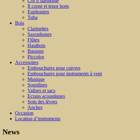
Cor d’harmonie
Il corne et tenor horn
Euphonien
Tuba
Bois
Clarinettes
Saxophones
Flûtes
Hautbois
Bassons
Piccolos
Accessoires
Embouchures pour cuivres
Embouchures pour instruments à vent
Musique
Sourdines
Valises et sacs
Ecrans acoustiques
Soin des lèvres
Anches
Occasion
Location d’instruments
News